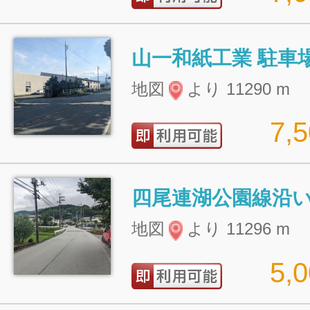
山一和紙工業 駐車
地図
より 11290 m
7,
四尾連湖公園線沿
地図
より 11296 m
5,