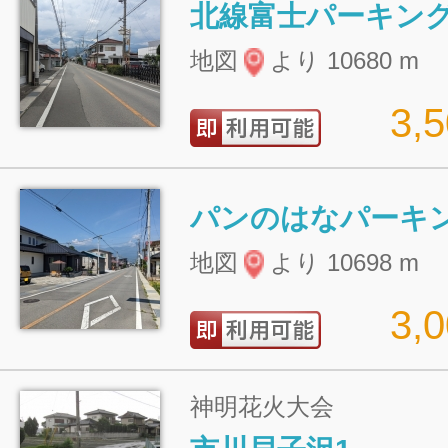
北線富士パーキン
地図
より 10680 m
3,
パンのはなパーキ
地図
より 10698 m
3,
神明花火大会