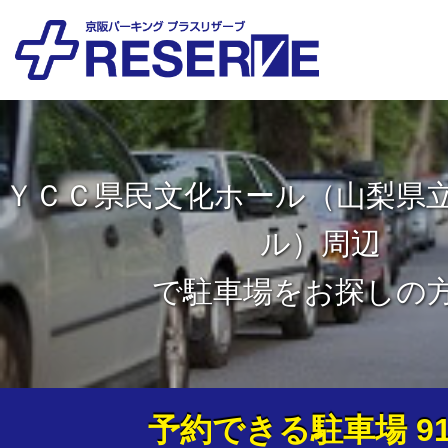
ＹＣＣ県民文化ホール（山梨県
ル）周辺
で駐車場をお探しの
予約できる駐車場
9