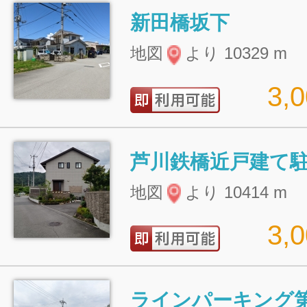
新田橋坂下
地図
より 10329 m
3,
芦川鉄橋近戸建て
地図
より 10414 m
3,
ラインパーキング第