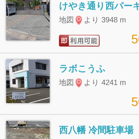
けやき通り西パー
地図
より 3948 m
ラボこうふ
地図
より 4241 m
西八幡 冷間駐車場