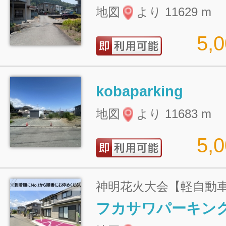
地図
より 11629 m
5,
kobaparking
地図
より 11683 m
5,
神明花火大会【軽自動
フカサワパーキン