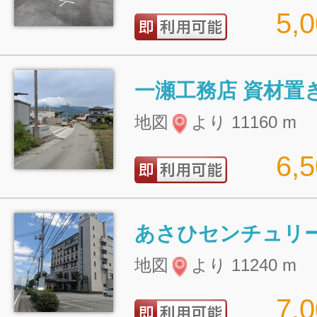
5,
一瀬工務店 資材置
地図
より 11160 m
6,
あさひセンチュリ
地図
より 11240 m
7,