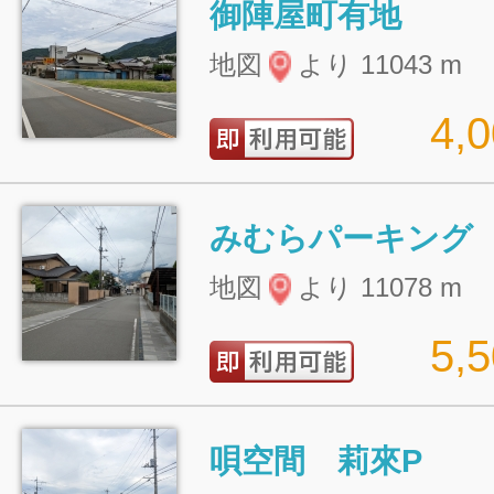
御陣屋町有地
地図
より 11043 m
4,
みむらパーキング
地図
より 11078 m
5,
唄空間 莉來P