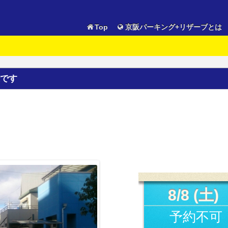
Top
京阪パーキング+リザーブとは
です
8/8 (土)
予約不可