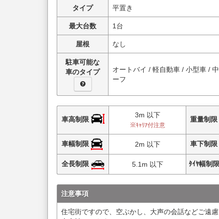
タイプ
平置き
最大台数
1台
屋根
なし
駐車可能な
オートバイ / 軽自動車 / 小型車 / 
車のタイプ
ーフ
3m 以下
車高制限
重量制
※ｷｬﾘｱ付注意
車幅制限
車下制
2m 以下
全長制限
ﾀｲﾔ幅制
5.1m 以下
注意事項
住宅街ですので、空ぶかし、大声の会話などご遠慮