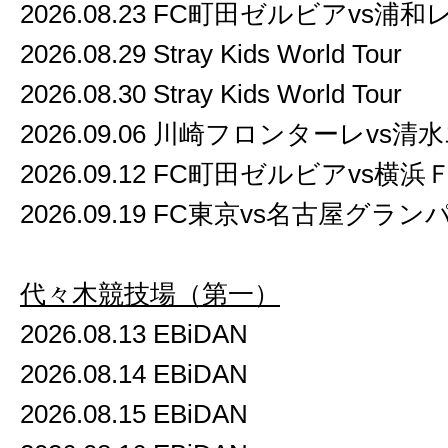
2026.08.23 FC町田ゼルビアvs浦
2026.08.29 Stray Kids World Tour
2026.08.30 Stray Kids World Tour
2026.09.06 川崎フロンターレvs
2026.09.12 FC町田ゼルビアvs
2026.09.19 FC東京vs名古屋グラン
代々木競技場（第一）
2026.08.13 EBiDAN
2026.08.14 EBiDAN
2026.08.15 EBiDAN