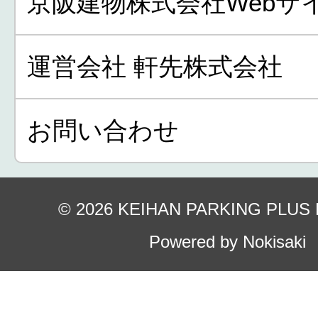
京阪建物株式会社Webサ
運営会社 軒先株式会社
お問い合わせ
© 2026 KEIHAN PARKING PLUS
Powered by Nokisaki