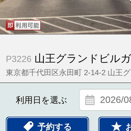
山王グランドビル
P3226
東京都千代田区永田町 2-14-2 山
2026/0
利用日を選ぶ
予約する