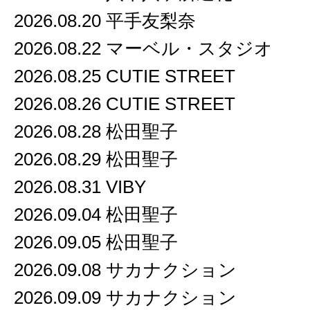
2026.08.20 平手友梨奈
2026.08.22 マーベル・スタジオ
2026.08.25 CUTIE STREET
2026.08.26 CUTIE STREET
2026.08.28 松田聖子
2026.08.29 松田聖子
2026.08.31 VIBY
2026.09.04 松田聖子
2026.09.05 松田聖子
2026.09.08 サカナクション
2026.09.09 サカナクション