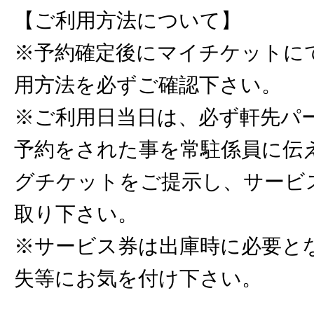
【ご利用方法について】
※予約確定後にマイチケットに
用方法を必ずご確認下さい。
※ご利用日当日は、必ず軒先パ
予約をされた事を常駐係員に伝
グチケットをご提示し、サービ
取り下さい。
※サービス券は出庫時に必要と
失等にお気を付け下さい。