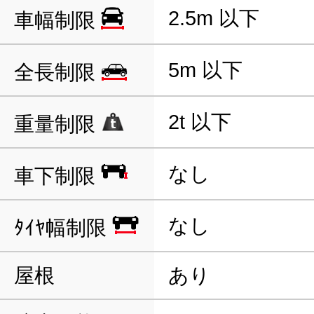
2.5m 以下
車幅制限
5m 以下
全長制限
2t 以下
重量制限
なし
車下制限
なし
ﾀｲﾔ幅制限
屋根
あり