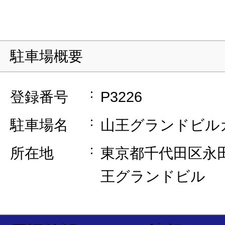
駐車場概要
登録番号
P3226
駐車場名
山王グランドビル
所在地
東京都千代田区永田町
王グランドビル