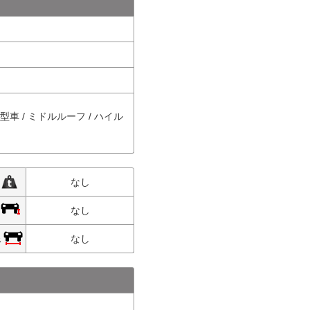
中型車 / ミドルルーフ / ハイル
限
なし
限
なし
限
なし