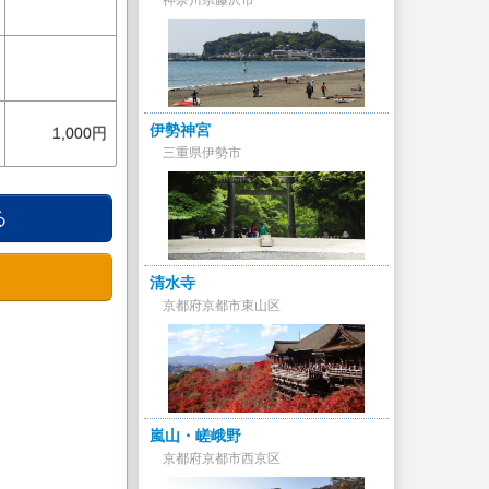
神奈川県藤沢市
伊勢神宮
1,000円
三重県伊勢市
る
清水寺
京都府京都市東山区
嵐山・嵯峨野
京都府京都市西京区