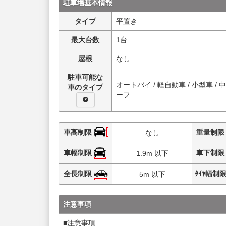
駐車場基本情報
タイプ
平置き
最大台数
1台
屋根
なし
駐車可能な
オートバイ / 軽自動車 / 小型車 / 
車のタイプ
ーフ
車高制限
重量制
なし
車幅制限
車下制
1.9m 以下
全長制限
ﾀｲﾔ幅制
5m 以下
注意事項
■注意事項