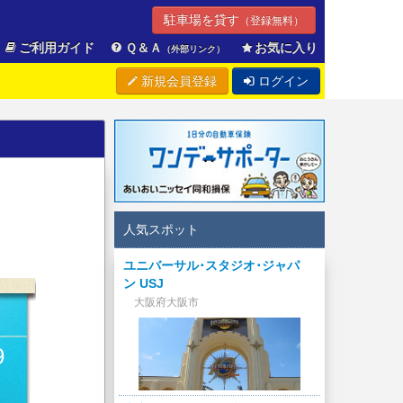
駐車場を貸す
（登録無料）
ご利用ガイド
Ｑ＆Ａ
お気に入り
（外部リンク）
新規会員登録
ログイン
人気スポット
ユニバーサル･スタジオ･ジャパ
ン USJ
大阪府大阪市
9
円