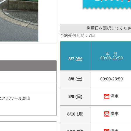
利用日を選択してくだ
予約受付期間：7日
本 日
00:00-23:59
8/7 (金)
8/8 (土)
00:00-23:59
満車
8/9 (日)
 エスポワール烏山
満車
8/10 (月)